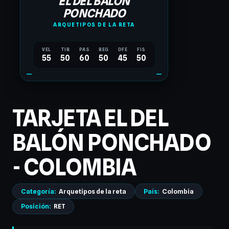
EL DEL BALÓN
PONCHADO
ARQUETIPOS DE LA RETA
VEL
TIR
PAS
REG
DFE
FIS
55
50
60
50
45
50
TARJETA EL DEL
BALÓN PONCHADO
- COLOMBIA
Categoría:
Arquetipos de la reta
País:
Colombia
Posición:
RET