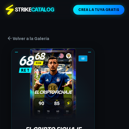
STRIKE
CATALOG
CREA LA TUYA GRATIS
Volver a la Galería
68
RET