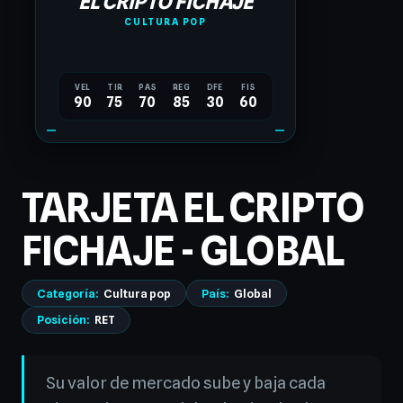
EL CRIPTO FICHAJE
CULTURA POP
VEL
TIR
PAS
REG
DFE
FIS
90
75
70
85
30
60
TARJETA EL CRIPTO
FICHAJE - GLOBAL
Categoría:
Cultura pop
País:
Global
Posición:
RET
Su valor de mercado sube y baja cada