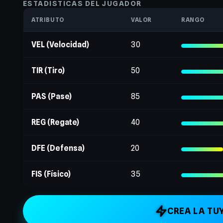
ESTADÍSTICAS DEL JUGADOR
ATRIBUTO
VALOR
RANGO
VEL (Velocidad)
30
TIR (Tiro)
50
PAS (Pase)
85
REG (Regate)
40
DFE (Defensa)
20
FIS (Físico)
35
CREA LA TU